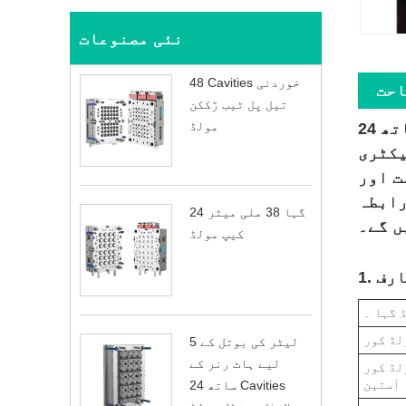
نئی مصنوعات
48 Cavities خوردنی
احت
تیل پل ٹیب ڑککن
مولڈ
24 کیویٹیز 5 گیلن کیپ مولڈ برائے 20 لیٹر چین میں بنایا گیا ڈیلونگ سے کم قیمت کے ساتھ
یکٹری
ت اور
رابطہ
24 گہا 38 ملی میٹر
ں گے۔
کیپ مولڈ
ارف
 گہا ۔
لڈ کور
5 لیٹر کی بوتل کے
لیے ہاٹ رنر کے
لڈ کور
آستین
ساتھ 24 Cavities