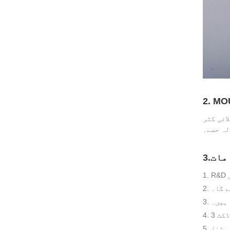
رک پلس - CNC کو ختم کرنا - EDM - پالش
امات
 ہیں۔
5. مولڈ ہم گاہکوں کی ضروریات کی بنیاد پر سڑنا بنائیں گے۔ سڑنا بنانے سے پہلے، ہم سب سے پہلے منظوری کے لیے گاہکوں کو سڑنا