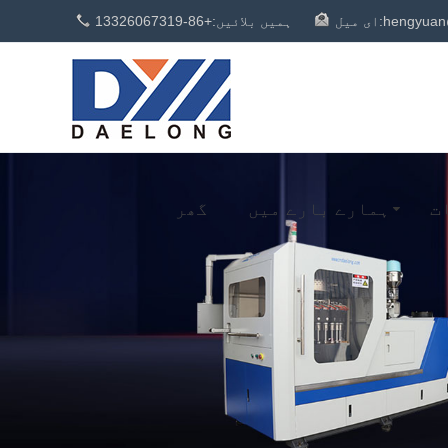
hengyuan
ای میل:
ہمیں بلائیں:
+86-13326067319
ت
ہمارے بارے میں
گھر