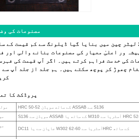
مصنوعات کی وض
پیشہ ور اعلیٰ معیار کی مصنوعات بنانے والی اور ف
ات کی خدمت فراہم کرتے ہیں۔ اگر آپ قیمت کی فہرس
غام چھوڑ کر پوچھ سکتے ہیں۔ ہم جلد از جلد آپ سے 
کری
1. پروڈکٹ کا تع
HRC 50-52 کے ساتھ سویڈن ASSAB سے S136
مولڈ
مو
مو
DC11 جاپان سے یا W302 آسٹریا سے 60-62HRC کے ساتھ