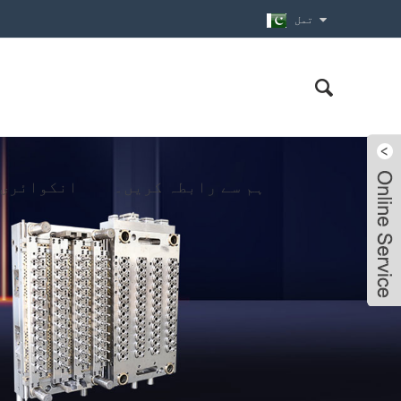
تمل
ہم سے رابطہ کریں۔
انکوائری 