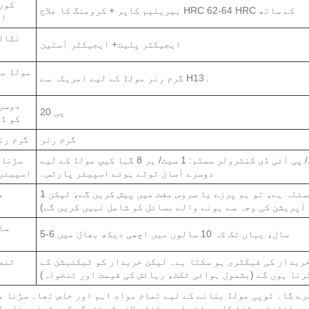
کور
بیریلیم کاپر + کرومنگ کا علاج HRC 62-64 HRC کے ساتھ
ای
نکالن
ایجیکٹر پلیٹ+ ایجیکٹر آستین
مولڈ م
گرم رنر مولڈ کے لیے امریکہ سے H13۔
دوسر
پی 20
کو ڈ
گرم رنر
گرم رن
کور سیٹ: 1 سیٹ/ کیوٹی: 1 پیس/ ہاٹ رنر سسٹم: 1 سیٹ/ پی آئی ڈی کنٹرولر سسٹم: 1 سیٹ/ ہر 8 گہا کیپ مولڈ کے لیے
سڑنا 
دوسرے آسان ٹوٹے ہوئے اسپیئر پارٹس۔
اسپیئر
1 سال یا 1 ملین شاٹ ٹائمز (اس مدت میں، اگر مولڈ میں مسئلہ ہے، تو ہم پرزے یا سروس مفت میں پیش کریں گے، لیکن
م
آپریشن کی وجہ سے ہونے والے مسائل کو شامل نہیں کریں گے)
سا
5-6 سال، یہاں تک کہ 10 سالوں میں اچھی دیکھ بھال میں
خریدار کی فیکٹری ہو سکتا ہے۔ لیکن خریدار کو ٹیکنیشن کے
تنص
رنا ہوں گے (بشمول ہوائی ٹکٹ، رہائش کی قیمت اور تنخواہ)
رے گا۔ ٹوپی مولڈ بنانے کے لیے تمام مواد اہم اور خاص تھا۔ سڑنا م
انتخاب سڑنا کارروائی اور سڑنا چلانے کی زندگی کو یقینی بنا سک