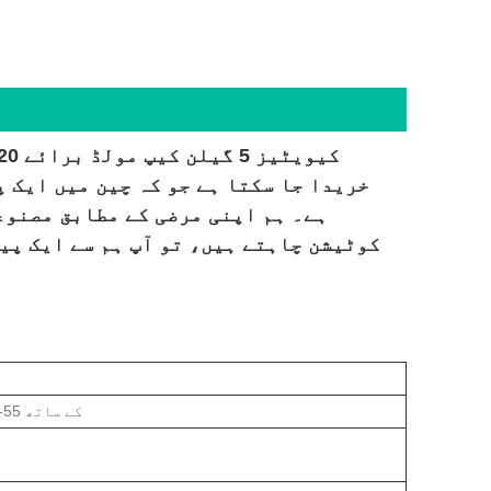
خریدا جا سکتا ہے جو کہ چین میں ایک 
ہے۔ ہم اپنی مرضی کے مطابق مصنوع
کوٹیشن چاہتے ہیں، تو آپ ہم سے ایک پی
S136 سویڈن سے ASSAB کے ساتھ یا M310 آسٹریا سے HRC 52-55 کے ساتھ