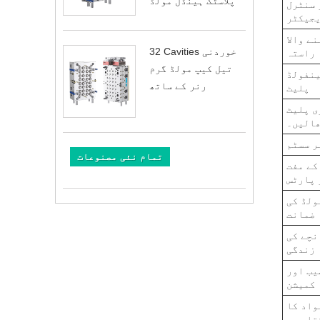
پلاسٹک ہینڈل مولڈ
 سنٹرل
جیکٹر
ے والا
32 Cavities خوردنی
راستہ
تیل کیپ مولڈ گرم
ینفولڈ
رنر کے ساتھ
پلیٹ
ی پلیٹ
ھالیں۔
ر سسٹم
تمام نئی مصنوعات
کے مفت
 پارٹس
ولڈ کی
ضمانت
نچے کی
زندگی
یب اور
کمیشن
واد کا
تا ہے۔