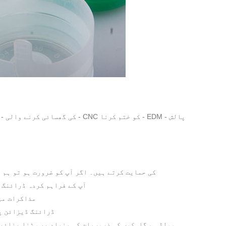
1. R&D ہم صارفین کی R&D کی حمایت کرتے ہیں۔ اگر آپ کو ضر
2. آپ کے فراہم کردہ ڈرائنگ اور نمونے 
3. مذاکرات 
4. مولڈ ڈیزائن ہمیں مولڈ اور پروڈکٹ 3D/2D ڈرائنگ ڈیزائن پر 3-5 دن گزارنے ک