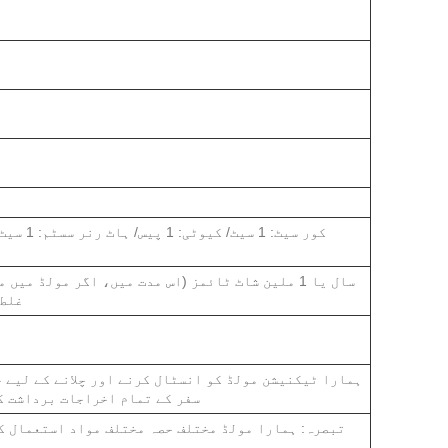
غلط 
ہمارا ٹیکنیشن مولڈ کو انسٹال کرنے اور چلانے کے لیے 
سفر کے تمام اخراجات برداشت ک
تبصرہ: ہمارا مولڈ مختلف حصہ مختلف مواد استعمال ک