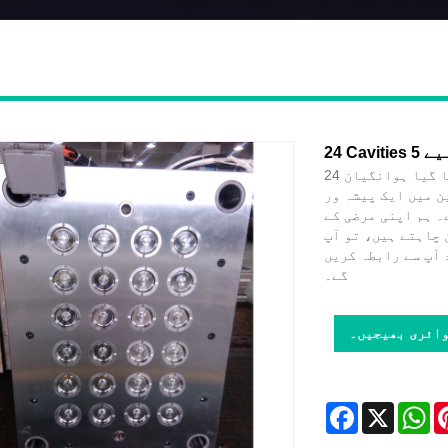
24 کیویٹیز 5 گیلن کیپ مولڈ برائے 20 لیٹر چین میں بنایا گیا ہوانگیان
ن میں ایک پیشہ ور
۔ ہم اپنی مرضی کے
 چاہتے ہیں، تو آپ
 آپ سے رابطہ کریں
گے۔
ائری بھیجیں۔
Facebook
X
Wh