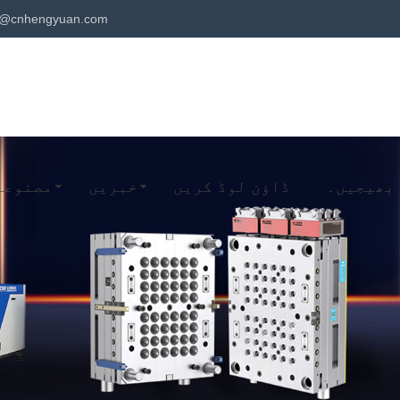
@cnhengyuan.com
بھیجیں۔
ڈاؤن لوڈ کریں
خبریں
مصنوعا