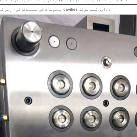
مصنوعات کی تفصیلات: گرم رنر کے ساتھ 8 cavities لانڈری کیپ مولڈ