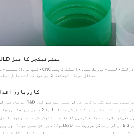
2. MOULD مینوفیکچر کا عمل
کیپ مولڈ: پیسنے - فلائی کٹر - CNC کی گھسائی کرنے والی - ڈرلنگ - لیتھ - بورنگ لیتھ - الیکٹ
- انسٹال کرنا - ٹیسٹنگ 3. ہر جوف کے لئے قابل تبادلہ حصے۔
3.کاروباری اقد
ورت ہو تو ہم فائلیں بنائیں گے یا ڈیزائن کو بہتر بنائیں گے۔
کے مطابق مولڈ کوٹیشن بنانا 1 یا 2 دنوں میں ختم ہو جائے گا۔
میں معیار، قیمت، مواد، ترسیل کا وقت، ادائیگی کی مدت، وغیرہ شامل
ی ضرورت ہے۔