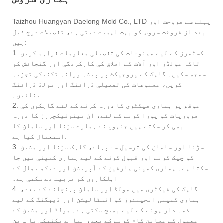
Taizhou Huangyan Daelong Mold Co., LTD پہلے سے فروخت اور
بعد از فروخت سروس کو بہت اہمیت دیتی ہے، تفصیلات درج ذیل
ہیں:
1. کسٹمرز کے لیے مصنوعات کی تفصیلی معلومات فراہم کریں
تاکہ مولڈز اور آلات کے اطلاق کی کارکردگی اور گنجائش کو
سمجھ سکیں۔ گاہک کے پروجیکٹ پر پیشہ ورانہ تکنیکی تجزیہ
کریں، مصنوعات کی تفصیلی ڈرائنگ اور مولڈ ڈرائنگ
بنائیں۔
2. موقع پر ہماری فیکٹری کا دورہ کرنے کے لئے گاہکوں کی
ضروریات کو پورا کرنے کے لئے، ان مینوفیکچررز کا دورہ
بھی کر سکتے ہیں جنہوں نے ہمارے سڑنا اور سامان کا
استعمال کیا ہے.
3. سڑنا اور سامان کی ترسیل سے پہلے، گاہک سڑنا اور مشین
کو چیک کرنے اور قبول کرنے کے لیے ہماری کمپنی میں جا
سکتا ہے۔ ہماری کمپنی صارفین کے آپریشن اور دیکھ بھال کے
اہلکاروں کو تربیت دے سکتی ہے۔
4. گاہک کی فیکٹری میں مولڈ اور سامان پہنچانے کے بعد،
ہماری کمپنی انجینئرز کو انسٹالیشن اور ڈیبگنگ کے لیے
ذمہ دار ہونے کے لیے بھیج سکتی ہے۔ مولڈ اور مشین کے
معمول کے مطابق کام کرنے کے بعد، ہمارے تکنیکی ماہرین