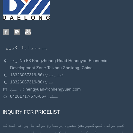
ہم سے رابطہ کریں۔
پتہ: No.58 Kangzhuang Road Huangyan Economic
Development Zone Taizhou Zhejiang, China
ٹیلی فون:
+86-13326067319
فون:
+86-13326067319
hengyuan@cnhengyuan.com
ای میل:
فیکس: +86-576-84201717
INQUIRY FOR PRICELIST
کیپ مولڈ، کیپ کمپریشن مشین، پریفارم مولڈ یا پرائس لسٹ کے
بارے میں پوچھ گچھ کے لیے، براہ کرم ہمیں اپنا ای میل بھیجیں