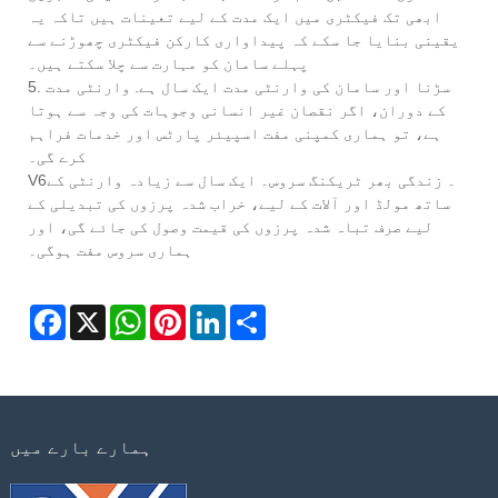
ابھی تک فیکٹری میں ایک مدت کے لیے تعینات ہیں تاکہ یہ
یقینی بنایا جا سکے کہ پیداواری کارکن فیکٹری چھوڑنے سے
پہلے سامان کو مہارت سے چلا سکتے ہیں۔
5. سڑنا اور سامان کی وارنٹی مدت ایک سال ہے. وارنٹی مدت
کے دوران، اگر نقصان غیر انسانی وجوہات کی وجہ سے ہوتا
ہے، تو ہماری کمپنی مفت اسپیئر پارٹس اور خدمات فراہم
کرے گی۔
V6۔ زندگی بھر ٹریکنگ سروس۔ ایک سال سے زیادہ وارنٹی کے
ساتھ مولڈ اور آلات کے لیے، خراب شدہ پرزوں کی تبدیلی کے
لیے صرف تباہ شدہ پرزوں کی قیمت وصول کی جائے گی، اور
ہماری سروس مفت ہوگی۔
Facebook
X
WhatsApp
Pinterest
LinkedIn
Share
ہمارے بارے میں