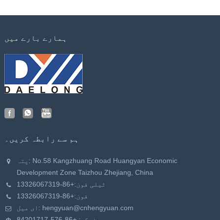
ہمارے بارے میں
ہم سے رابطہ کریں۔
پتہ: No.58 Kangzhuang Road Huangyan Economic
Development Zone Taizhou Zhejiang, China
ٹیلی فون:
+86-13326067319
فون:
+86-13326067319
hengyuan@cnhengyuan.com
ای میل:
فیکس: +86-576-84201717