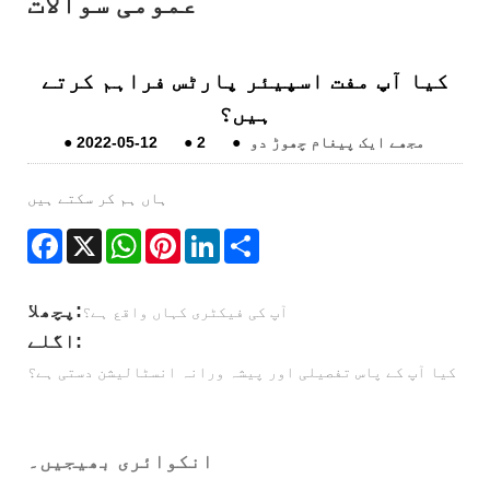
عمومی سوالات
کیا آپ مفت اسپیئر پارٹس فراہم کرتے
ہیں؟
مجھے ایک پیغام چھوڑ دو
●
2
●
2022-05-12
●
ہاں ہم کر سکتے ہیں
Facebook
X
WhatsApp
Pinterest
LinkedIn
Share
پچھلا:
آپ کی فیکٹری کہاں واقع ہے؟
اگلے:
کیا آپ کے پاس تفصیلی اور پیشہ ورانہ انسٹالیشن دستی ہے؟
انکوائری بھیجیں۔